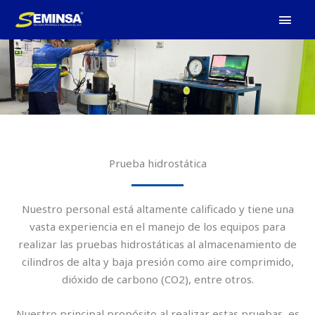
Ir
MEN
al
PRIN
contenido
Prueba hidrostática
Nuestro personal está altamente calificado y tiene una
vasta experiencia en el manejo de los equipos para
realizar las pruebas hidrostáticas al almacenamiento de
cilindros de alta y baja presión como aire comprimido,
dióxido de carbono (CO2), entre otros.
Nuestro principal propósito al realizar estas pruebas, es